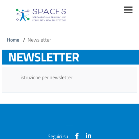
Salta
al
contenuto
principale
Briciole
Home
/
Newsletter
di
NEWSLETTER
pane
istruzione per newsletter
Seguici su